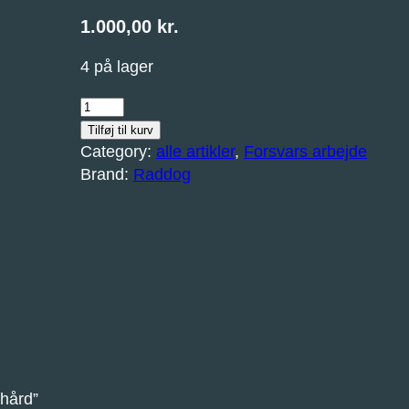
1.000,00
kr.
4 på lager
R
a
Tilføj til kurv
d
Category:
alle artikler
, 
Forsvars arbejde
d
Brand:
Raddog
o
g
S
h
a
r
k
-
Æ
hård”
r