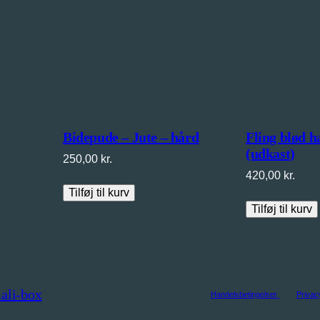
Bidepude – Jute – hård
Fling blød h
(udkast)
250,00
kr.
420,00
kr.
Tilføj til kurv
Tilføj til kurv
ali-box
Handelsbetingelser
Privac