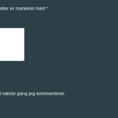
m
elter er markeret med
*
e
-
h
å
r
d
a
n
t
a
l
il næste gang jeg kommenterer.