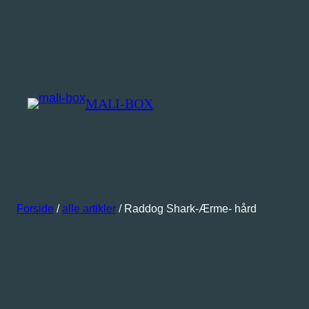
MALI-BOX
Forside
/
alle artikler
/ Raddog Shark-Ærme- hård