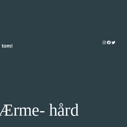
Instagram
Facebook
Twitter
u tom!
-Ærme- hård