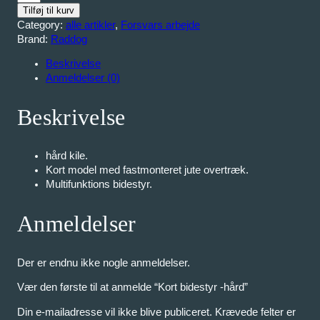
o
Tilføj til kurv
r
Category:
alle artikler
, 
Forsvars arbejde
t
Brand:
Raddog
b
Beskrivelse
i
Anmeldelser (0)
d
e
s
Beskrivelse
t
y
r
hård kile.
-
Kort model med fastmonteret jute overtræk.
h
Multifunktions bidestyr.
å
r
Anmeldelser
d
a
n
Der er endnu ikke nogle anmeldelser.
t
a
Vær den første til at anmelde “Kort bidestyr -hård”
l
Din e-mailadresse vil ikke blive publiceret.
Krævede felter er