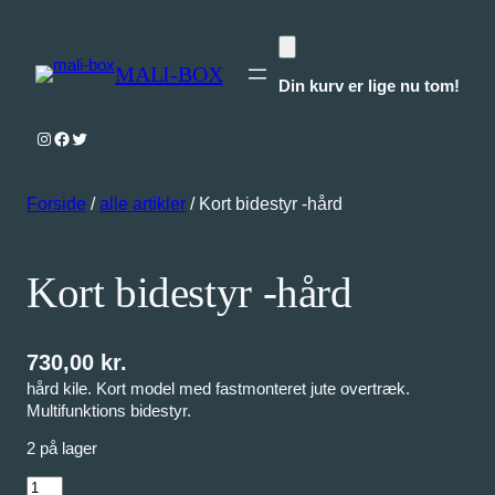
MALI-BOX
Din kurv er lige nu tom!
Instagram
Facebook
Twitter
Forside
/
alle artikler
/ Kort bidestyr -hård
Kort bidestyr -hård
730,00
kr.
hård kile. Kort model med fastmonteret jute overtræk.
Multifunktions bidestyr.
2 på lager
K