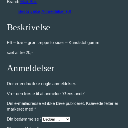
s
Brand:
Mali-Box
t
Beskrivelse
Anmeldelser (0)
a
n
d
Beskrivelse
e
a
n
Filt – træ – grøn tæppe to sider – Kunststof gummi
t
a
sæt af tre 20,-
l
Anmeldelser
Der er endnu ikke nogle anmeldelser.
Vær den første til at anmelde “Genstande”
Din e-mailadresse vil ikke blive publiceret.
Krævede felter er
markeret med
*
Din bedømmelse
*