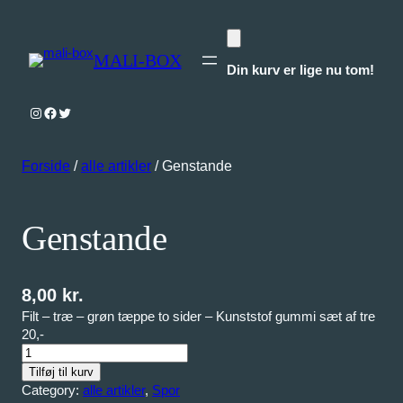
MALI-BOX
Din kurv er lige nu tom!
Instagram
Facebook
Twitter
Forside
/
alle artikler
/ Genstande
Genstande
8,00
kr.
Filt – træ – grøn tæppe to sider – Kunststof gummi sæt af tre
20,-
G
e
Tilføj til kurv
n
Category:
alle artikler
, 
Spor